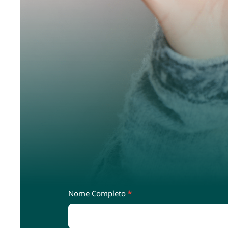
Contato
Nome Completo
*