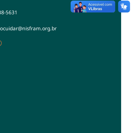
38-5631
docuidar@nisfram.org.br